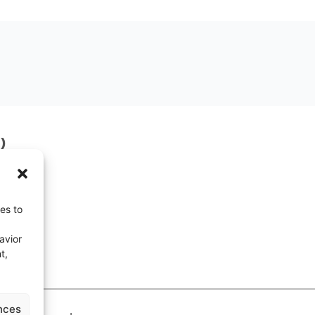
น)
วง
ทร.
ุก
es to
avior
t,
nces