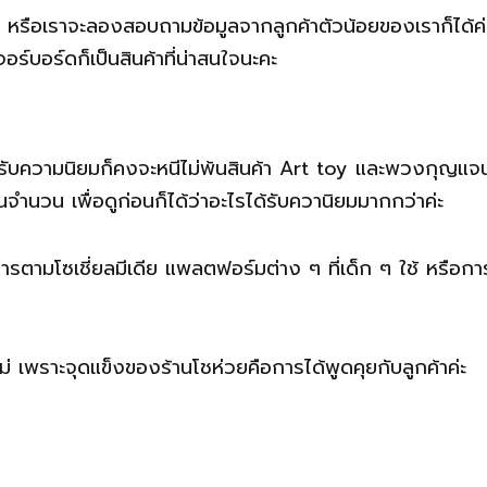
น หรือเราจะลองสอบถามข้อมูลจากลูกค้าตัวน้อยของเราก็ได้ค่ะ
ร์บอร์ดก็เป็นสินค้าที่น่าสนใจนะคะ
ได้รับความนิยมก็คงจะหนีไม่พ้นสินค้า Art toy และพวงกุญแจน
จำนวน เพื่อดูก่อนก็ได้ว่าอะไรได้รับควานิยมมากกว่าค่ะ
รตามโซเชี่ยลมีเดีย แพลตฟอร์มต่าง ๆ ที่เด็ก ๆ ใช้ หรือการถ
ม่ เพราะจุดแข็งของร้านโชห่วยคือการได้พูดคุยกับลูกค้าค่ะ