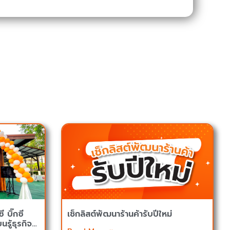
ี บิ๊กซี
เช็กลิสต์พัฒนาร้านค้ารับปีใหม่
นรู้ธุรกิจ…