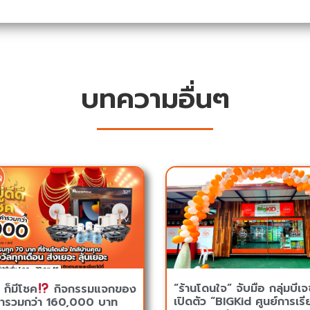
บทความอื่นๆ
“ร้านโดนใจ” จับมือ กลุ่มบีเจซ
ี ก็มีโชค
กิจกรรมแจกของ
เปิดตัว “BIGKid ศูนย์การเรีย
ค่ารวมกว่า 160,000 บาท