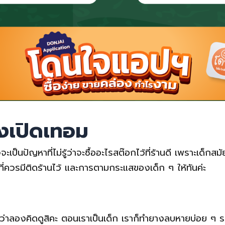
งเปิดเทอม
นปัญหาที่ไม่รู้ว่าจะซื้ออะไรสต๊อกไว้ที่ร้านดี เพราะเด็กสมัยน
ี่ควรมีติดร้านไว้ และการตามกระแสของเด็ก ๆ ให้ทันค่ะ
ะว่าลองคิดดูสิคะ ตอนเราเป็นเด็ก เราก็ทำยางลบหายบ่อย ๆ ร